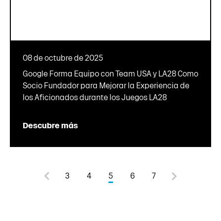
08 de octubre de 2025
Google Forma Equipo con Team USA y LA28 Como
Socio Fundador para Mejorar la Experiencia de
los Aficionados durante los Juegos LA28
Descubre más
3
4
5
6
7