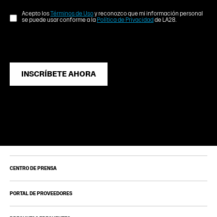
Acepto los
Términos de Uso
y reconozco que mi información personal
se puede usar conforme a la
Política de Privacidad
de LA28.
INSCRÍBETE AHORA
CENTRO DE PRENSA
PORTAL DE PROVEEDORES