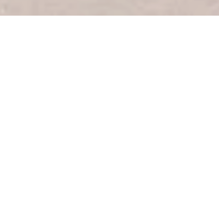
INFORMACIÓN ESENCIAL DE VIAJE PARA
AFICIONADOS
NACIONALES E INTERNACIONALES
CÓMO LLEGAR A
LOS JUEGOS LA28
Con millones de aficionados previstos para asistir a los
Juegos LA28, la planificación anticipada es
fundamental. Ya sea que viajes desde cualquier parte
del país o desde el extranjero, queremos que puedas