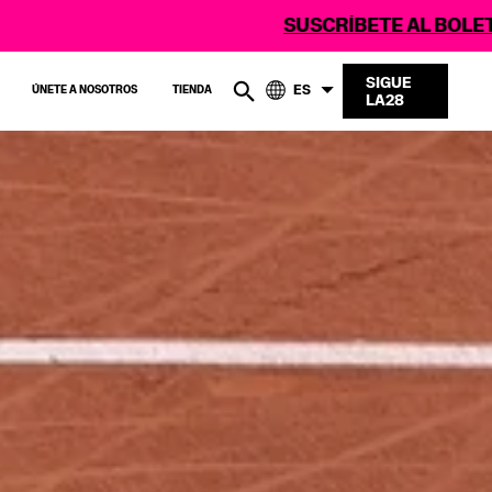
SUSCRÍBETE AL BOLETÍN DE LA28
SIGUE
ES
ÚNETE A NOSOTROS
TIENDA
LA28