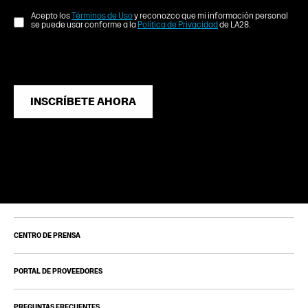
Acepto los
Términos de Uso
y reconozco que mi información personal
se puede usar conforme a la
Política de Privacidad
de LA28.
INSCRÍBETE AHORA
CENTRO DE PRENSA
PORTAL DE PROVEEDORES
PREGUNTAS FRECUENTES