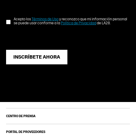
Acepto los
Términos de Uso
y reconozco que mi información personal
se puede usar conforme a la
Política de Privacidad
de LA28.
INSCRÍBETE AHORA
CENTRO DE PRENSA
PORTAL DE PROVEEDORES