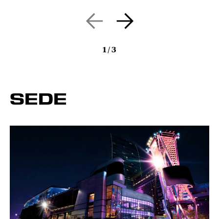
1
/
3
SEDE