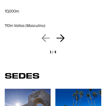
10,000m
110m Vallas (Masculino)
1
/
4
SEDES