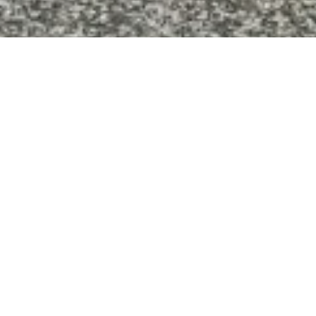
"CUANDO ME
MUDÉ AQUÍ HACE
SEIS AÑOS A
CALIFORNIA, AQUÍ
ES DONDE
COMENCÉ. AQUÍ
ES DONDE