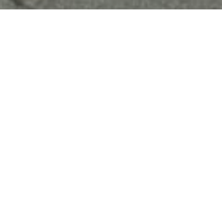
"HABLANDO DE LA
'A', LA NUESTRA
PARECE COMO SI
UN ARCO IRIS SE
HUBIERA
PELEADO CON
UNA NUBE, Y LA
NUBE GANÓ, Y