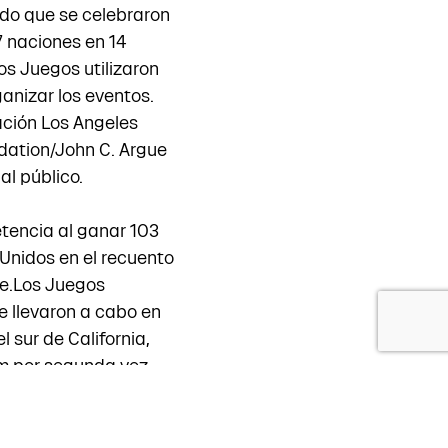
ado que se celebraron
7 naciones en 14
os Juegos utilizaron
ganizar los eventos.
ación Los Angeles
ation/John C. Argue
l público.
tencia al ganar 103
 Unidos en el recuento
te.Los Juegos
se llevaron a cabo en
 sur de California,
m por segunda vez.
32, y con la
anciero de bajo riesgo