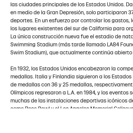
las ciudades principales de los Estados Unidos. D
en medio de la Gran Depresión, solo participaron 3
deportes. En un esfuerzo por controlar los gastos, l
los lugares existentes del sur de California para or
La única construcción nueva fue el estadio de nat
Swimming Stadium (más tarde llamado LA84 Found
Swim Stadium), que actualmente continúa abierto a
En 1932, los Estados Unidos encabezaron la compe
medallas. Italia y Finlandia siguieron a los Estados
de medallas con 36 y 25 medallas, respectivamen
Olímpicos regresaron a L.A. en 1984, y los eventos 
muchas de las instalaciones deportivas icónicos del
como Rose Bowl y el Los Angeles Memorial Coliseu
Siguiendo el enfoque de construcción mínima de 19
incorporación de socios comerciales, el modelo fin