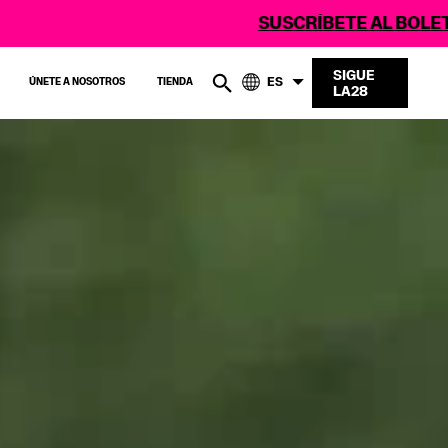
SUSCRÍBETE AL BOLETÍN DE LA28
SIGUE
ES
ÚNETE A NOSOTROS
TIENDA
LA28