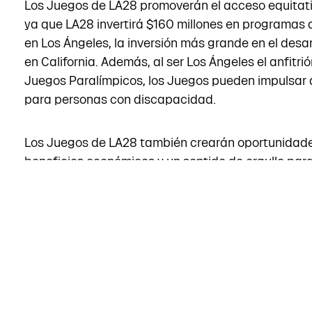
Los Juegos de LA28 promoverán el acceso equitativ
ya que LA28 invertirá $160 millones en programas 
en Los Ángeles, la inversión más grande en el desarr
en California. Además, al ser Los Ángeles el anfitri
Juegos Paralímpicos, los Juegos pueden impulsar a
para personas con discapacidad.
Los Juegos de LA28 también crearán oportunidade
beneficios económicos y un sentido de orgullo para
Los Ángeles. Para obtener más información, te invi
comités de trabajo de LA28, una red conformada po
comunitarios y expertos locales que asesoran a LA
de sus programas enfocados en el impacto y la sos
especial énfasis en el apoyo a los negocios locales
capacitación de la fuerza laboral local, y la promo
sostenibles.