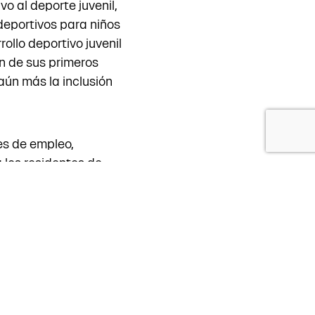
o al deporte juvenil,
deportivos para niños
ollo deportivo juvenil
ón de sus primeros
ún más la inclusión
s de empleo,
 los residentes de
tamos a explorar los
r líderes
28 en la elaboración
tenibilidad, con
, la contratación y
ción de prácticas