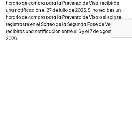
horario de compra para la Preventa de Visa, recibirás
una notificación el 27 de julio de 2026. Si no recibes un
horario de compra para la Preventa de Visa o si solo te
registraste en el Sorteo de la Segunda Fase de Venta*,
recibirás una notificación entre el 6 y el 7 de agosto de
2026.
P: ¿Qué es una fase de venta?
R
: Una fase de venta de boletos es cuando se liberan
grupos de boletos para que el público pueda
comprarlas. El acceso a las ventas de boletos solo es
posible registrándose en el Sorteo de Boletos de LA28* y
siendo seleccionado aleatoriamente para un horario
asignado durante la venta. La Preventa de Visa, una
oportunidad de compra anticipada antes de la
Segunda Fase de Venta para tarjetahabientes Visa
elegibles* seleccionados al azar durante el Sorteo de la
Preventa de Visa*, se llevará a cabo del 29 al 31 de julio,