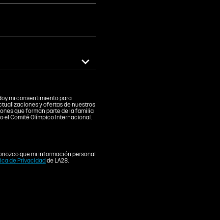
" doy mi consentimiento para
ctualizaciones y ofertas de nuestros
iones que forman parte de la familia
o el Comité Olímpico Internacional.
onozco que mi información personal
tica de Privacidad
de LA28.