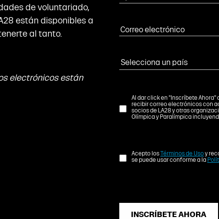
dades de voluntariado,
A28 están disponibles a
enerte al tanto.
os electrónicos están
Al dar click en "Inscríbete Ahora
recibir correo electrónicos con a
socios de LA28 y otras organizac
Olímpica y Paralímpica incluyend
Acepto los
Términos de Uso
y rec
se puede usar conforme a la
Polí
INSCRÍBETE AHORA