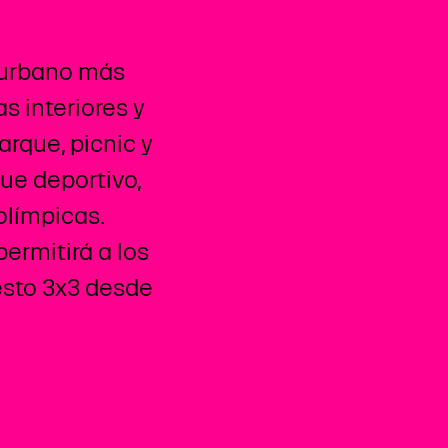
 urbano más
s interiores y
arque, picnic y
ue deportivo,
olímpicas.
ermitirá a los
esto 3x3 desde