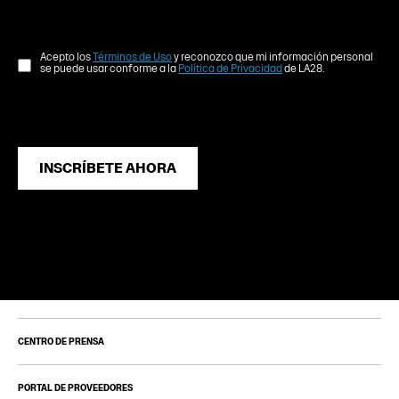
Acepto los
Términos de Uso
y reconozco que mi información personal
se puede usar conforme a la
Política de Privacidad
de LA28.
INSCRÍBETE AHORA
CENTRO DE PRENSA
PORTAL DE PROVEEDORES